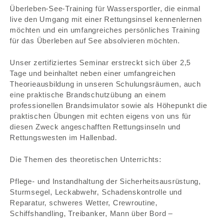
Überleben-See-Training für Wassersportler, die einmal
live den Umgang mit einer Rettungsinsel kennenlernen
ERSTE-HILFE
möchten und ein umfangreiches persönliches Training
für das Überleben auf See absolvieren möchten.
Unser zertifiziertes Seminar erstreckt sich über 2,5
FARS-MARITIME
Tage und beinhaltet neben einer umfangreichen
Theorieausbildung in unseren Schulungsräumen, auch
eine praktische Brandschutzübung an einem
GASMESSTECHNIK
professionellen Brandsimulator sowie als Höhepunkt die
praktischen Übungen mit echten eigens von uns für
diesen Zweck angeschafften Rettungsinseln und
FARS-INDUSTRIE
Rettungswesten im Hallenbad.
Die Themen des theoretischen Unterrichts:
KURSE
Pflege- und Instandhaltung der Sicherheitsausrüstung,
Sturmsegel, Leckabwehr, Schadenskontrolle und
Reparatur, schweres Wetter, Crewroutine,
VERTRIEB/ WARTUNG & KUNDENDIENST
Schiffshandling, Treibanker, Mann über Bord –