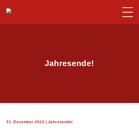
Jahresende!
BRANDSCHUTZ
ARBEITSSICHERHEIT
ERSTE-HILFE
31. Dezember 2022 | Jahresende!
FARS-MARITIME