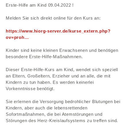
Erste-Hilfe am Kind 09.04.2022 !
FARS-MARITIME
Melden Sie sich direkt online für den Kurs an:
https://www.hiorg-server.de/kurse_extern.php?
ov=proh…
GASMESSTECHNIK
Kinder sind keine kleinen Erwachsenen und benötigen
besondere Erste-Hilfe-Maßnahmnen.
FARS-INDUSTRIE
Dieser Erste-Hilfe-Kurs am Kind, wendet sich speziell
an Eltern, Großeltern, Erzieher und an alle, die mit
KURSE
Kindern zu tun haben. Es werden keinerlei
Vorkenntnisse benötigt.
VERTRIEB/ WARTUNG & KUNDENDIENST
Sie erlernen die Versorgung bedrohlicher Blutungen bei
Kindern, aber auch die lebensrettenden
Sofortmaßnahmen, die bei Atemstörungen und
Störungen des Herz-Kreislaufsystems zu treffen sind.